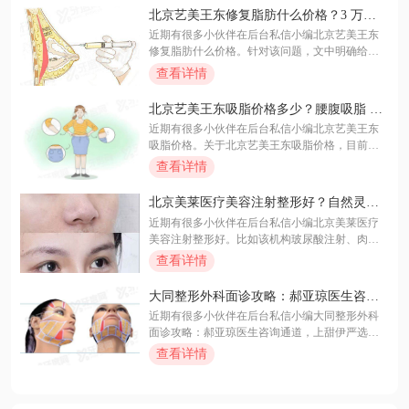
验丰富。想打造自然持久轮廓美，别错过，赶紧
北京艺美王东修复脂肪什么价格？3 万起
私信客服获取专属方案！
做修复，技术精湛让轮廓自然更安心！
近期有很多小伙伴在后台私信小编北京艺美王东
修复脂肪什么价格。针对该问题，文中明确给
出：馒化脸修复价格为 6 至 10 万元，凹凸不平或
查看详情
吸脂失败修复价格在 3 至 5 万元区间，单部位脂
肪填充失败修复则从 3 万元起。这些费用涵盖了 4
北京艺美王东吸脂价格多少？腰腹吸脂 1.8
K 内镜技术及术后跟踪服务。下面随小编一起来
万起，塑形自然不反弹，轻松拥有好身
近期有很多小伙伴在后台私信小编北京艺美王东
看看更多详细介绍~
材！
吸脂价格。关于北京艺美王东吸脂价格，目前面
部吸脂约 1.5 万元起，大腿环吸约 2.8 万元起，腰
查看详情
腹吸脂约 3.2 万元起，具体费用需面诊后根据脂肪
量确定。更多详细介绍尽在文中！
北京美莱医疗美容注射整形好？自然灵动
显年轻，上甜伊严选小程序轻松预约变
近期有很多小伙伴在后台私信小编北京美莱医疗
美！
美容注射整形好。比如该机构玻尿酸注射、肉毒
素除皱及胶原蛋白填充等项目价格透明且效果显
查看详情
著，医生团队经验丰富，能根据面部特征定制个
性化方案，确保自然美观。更多详细介绍尽在文
大同整形外科面诊攻略：郝亚琼医生咨询
中！
通道，上甜伊严选预约效果自然吗？审美
近期有很多小伙伴在后台私信小编大同整形外科
在线，一键查询变美方案！
面诊攻略：郝亚琼医生咨询通道，上甜伊严选预
约。针对大家关心的价格问题，例如该院超声刀
查看详情
单次约 3800 元、光子嫩肤套餐约 1200 元等均有
明确公示。通过甜伊严选平台可直接锁定郝医生
档期并获取详细报价单。下面随小编一起来看看