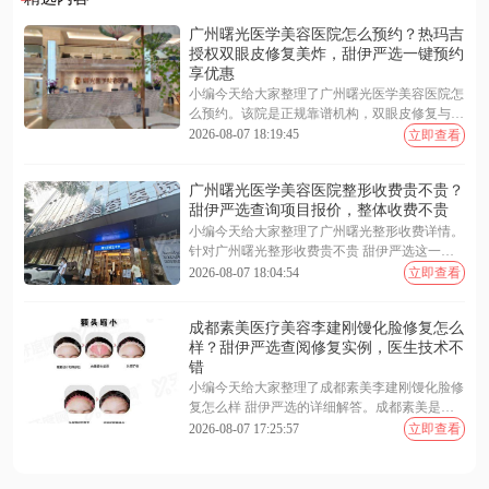
广州曙光医学美容医院怎么预约？热玛吉
授权双眼皮修复美炸，甜伊严选一键预约
享优惠
小编今天给大家整理了广州曙光医学美容医院怎
么预约。该院是正规靠谱机构，双眼皮修复与热
玛吉技术口碑好。求美者可通过官网、电话或到
2026-08-07 18:19:45
立即查看
院面诊进行预约，更推荐利用甜伊严选一键预约
及查询功能，快速锁定优惠名额并免排队。医院
广州曙光医学美容医院整形收费贵不贵？
收费透明，服务优质，能为您提供个性化变美方
甜伊严选查询项目报价，整体收费不贵
案。下面随小编一起来看看更多详细介绍~
小编今天给大家整理了广州曙光整形收费详情。
针对广州曙光整形收费贵不贵 甜伊严选这一问
题，答案是该院定价透明且性价比高，绝非盲目
2026-08-07 18:04:54
立即查看
高价。医院拥有陈小剑等资深专家，技术口碑双
在线，支持通过甜伊严选一键预约、查询最新活
成都素美医疗美容李建刚馒化脸修复怎么
动价，让您消费明明白白。下面随小编一起来看
样？甜伊严选查阅修复实例，医生技术不
看更多详细介绍~
错
小编今天给大家整理了成都素美李建刚馒化脸修
复怎么样 甜伊严选的详细解答。成都素美是正
规靠谱的美容机构，李建钢院长凭借“减负 - 复
2026-08-07 17:25:57
立即查看
位 - 重建”三步法技术口碑好，能有效解决面部
僵硬肿胀问题。大家可通过甜伊严选一键预约、
查询真实案例与专家号源，获取个性化修复方