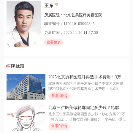
王东
所属医院：北京艺美医疗美容医院
职业编号：110110105009845
更新时间：2025-11-26 11:17:58
查看更多
医院优惠
2025北京协和医院耳再造手术费用：3万
起！附医生介绍+预约挂号
北京协和医院耳再造手术多少钱？本文为大家整
理2025北京协和医院耳再造手术费用：北京协和
医院耳再造手术价格在3万~10万元起，详细北京
查看详情
协和医院耳再造手术价格明细、北京协和医院耳
再造手术医生介绍、北京协和医院耳再造手术预
北京三仁医美做轮廓固定多少钱？轮廓固
约挂号方式都可在本文查询。
定2.9W+技术好口碑佳
北京三仁医美做轮廓固定多少钱？核心方案 29 万
- 40 万元起。价格按面部问题细分，苹果肌下垂等
29 万起，太阳穴凹陷 32 万起，全脸优化 40 万
查看详情
起，二次修复 35 万起。医院技术优势多，医生经