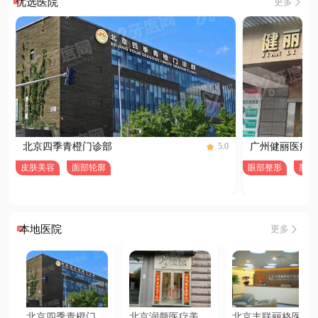
优选医院
更多
北京四季青橙门诊部
广州健丽医疗
5.0
皮肤美容
面部轮廓
眼部整形
脂肪
本地医院
更多
北京四季青橙门诊
北京润颜医疗美容
北京丰联丽格医疗