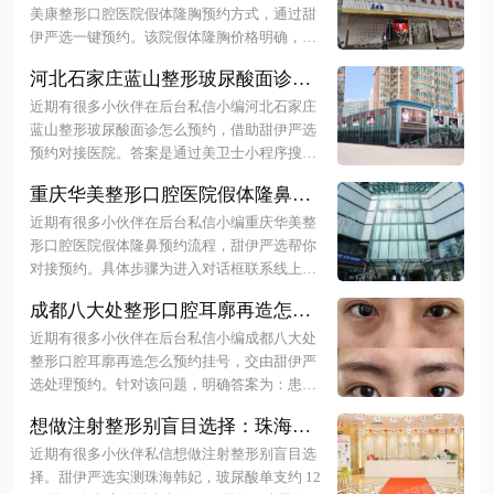
预约？查价格锁名医，轻松变美不
成挂号。更多详细介绍尽在文中！
美康整形口腔医院假体隆胸预约方式，通过甜
迷路！
伊严选一键预约。该院假体隆胸价格明确，国
产花样年华 19800 元起，美国曼托 29800 元
河北石家庄蓝山整形玻尿酸面诊怎
起，傲诺拉系列 88000 元起。患者可通过官
么预约，借助甜伊严选预约对接医
网、微信或电话多渠道挂号，利用甜伊严选平
近期有很多小伙伴在后台私信小编河北石家庄
院？秒约杜建龙院长面诊，定制自
台更能快速锁定医生档期并查询资质。下面随
蓝山整形玻尿酸面诊怎么预约，借助甜伊严选
小编一起来看看更多详细介绍~
然轮廓！
预约对接医院。答案是通过美卫士小程序搜索
医院或医生姓名提交信息，或添加微信 zhongx
重庆华美整形口腔医院假体隆鼻预
i616、拨打 400-8320-168 由客服协助锁定号
约流程，甜伊严选帮你对接预约，
源。该院海薇玻尿酸约 3000 元，乔雅登超 100
近期有很多小伙伴在后台私信小编重庆华美整
查价格表+一键锁定面诊名额！
00 元，周聪等医生擅长精细注射。更多详细介
形口腔医院假体隆鼻预约流程，甜伊严选帮你
绍尽在文中！
对接预约。具体步骤为进入对话框联系线上客
服，发送姓名和电话登记，等待医生确认后通
成都八大处整形口腔耳廓再造怎么
知面诊时间。该院假体隆鼻及鼻综合项目参考
预约挂号，交由甜伊严选处理预
价在 6800 元至 35000 元起，不同方案费用有
近期有很多小伙伴在后台私信小编成都八大处
约？锁定王冰清医生档期，轻松开
所差异。通过甜伊严选可快速锁定专家号源并
整形口腔耳廓再造怎么预约挂号，交由甜伊严
获取详细报价单。下面随小编一起来看看更多
启蜕变之旅！
选处理预约。针对该问题，明确答案为：患者
详细介绍~
可通过医院官网、微信公众号或拨打 028-620*
想做注射整形别盲目选择：珠海韩
*009 电话进行挂号，也可联系甜伊严选协助锁
妃实测分享，甜伊严选预约全程亲
定王冰清等专家号源，手术费用约 5 至 7 万
近期有很多小伙伴私信想做注射整形别盲目选
测，怕踩雷的姐妹必看效果自然
元。下面随小编一起来看看更多详细介绍~
择。甜伊严选实测珠海韩妃，玻尿酸单支约 12