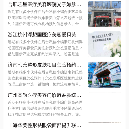
合肥艺星医疗美容医院光子嫩肤嫩
确定。衡阳美莱医疗美容医院皮肤激光不贵且
肤美白怎么发起线上预约？甜伊严
品质可靠，是当地求美者的优选。下面随小编
近期有很多小伙伴在后台私信小编合肥艺星医
选可代办机构预约信息录入，一键
一起来看看更多详细介绍~
疗美容医院光子嫩肤嫩肤美白怎么发起线上预
搞定变美计划！
约？甜伊严选可代办机构预约信息录入。合肥
艺星光子嫩肤单次约 800 元起，支持线上直接
浙江杭州浮想国医疗美容爱贝芙注
预约或通过甜伊严选协助录入信息。该院持有
射预约怎么登记信息？借助甜伊严
正规资质，价格透明无隐形消费，医生审美自
近期有很多小伙伴在后台私信小编浙江杭州浮
选完成预约资料录入，一键锁定蒋
然，适合追求安全变美的用户。下面随小编一
想国医疗美容爱贝芙注射预约怎么登记信息？
起来看看更多详细介绍~
铮铮院长档期！
借助甜伊严选完成预约资料录入。答案是通过
甜伊严选平台搜索医院或医生，进入专属页面
济南韩氏整形皮肤项目怎么预约｜
填写姓名、联系方式及项目需求即可快速锁定
怎么联系医院预约皮肤管理上甜伊
蒋铮铮院长的面诊排期。该方式支持实时查询
近期有很多小伙伴在后台私信小编济南韩氏整
严选一键预约，预约流程更简单？
资质与号源，操作便捷且信息透明。下面随小
形皮肤项目怎么预约｜怎么联系医院预约皮肤
编一起来看看更多详细介绍~
电话微信轻松挂号，查价格更方
管理上甜伊严选一键预约，预约流程更简单。
该院超声炮价格 16800 元起，光子嫩肤等皮肤
便！
广州高尚医疗美容门诊唇裂鼻综合
管理项目需面诊定价。用户可拨打 0531-86013
联合手术预约渠道怎么找？找甜伊
337 电话或通过微信联系客服进行挂号，也可
近期有很多小伙伴在后台私信小编广州高尚医
严选完成专家预约报备工作，直通
登录甜伊严选平台实现快速自助预约。更多详
疗美容门诊唇裂鼻综合联合手术预约渠道怎么
细介绍尽在文中！
余文林院长面诊，修复效果自然更
找？找甜伊严选完成专家预约报备工作。该院
唇裂鼻畸形矫正参考价 14000 元起，鼻综合手
安心！
上海华美整形祛眼袋面部提升联合
术约 25000 至 50000 元，具体依修复难度而