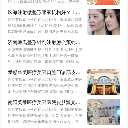
吗？亲测变美，上甜伊严选查询放
80 元，肉毒素除皱参考价 800 元起，光子嫩肤
单次 399 元。怕踩雷的姐妹必看此份包含价格
心约
珠海注射微整形哪家机构好？上甜
与流程的预约全程亲测报告，数据真实透明。
伊严选预约，甄选正规医美，查询
下面随小编一起来看看更多详细介绍。
近期有很多小伙伴在后台私信小编珠海注射微
真实案例更安心！
整形哪家机构好？上甜伊严选预约。比如珠海
瑞韩医美玻尿酸注射、珠海科思美肉毒素除皱
等正规机构均在列，价格透明且医生资质可
济南韩氏整形针剂注射怎么预约｜
查。下面随小编一起来看看更多详细介绍~
怎么联系医院预约针剂注射上甜伊
小编整理济南韩氏整形针剂注射怎么预约｜怎
严选一键预约，预约流程更简单电
么联系医院预约针剂注射上甜伊严选一键预
话微信秒约，查真实价格放心变
约，预约流程更简单。该院超声炮 16800 元
起、双眼皮 9000 元起、隆鼻 15000 元起。用
美！
孝感华美医疗美容口腔门诊部皮肤
户可拨打 0531-86013337 热线或关注官方微信
激光预约时段怎么选定？借助甜伊
进行挂号，支持在线支付与改约服务。更多详
近期有很多小伙伴在后台私信小编孝感华美医
严选锁定皮肤项目预约时间，秒约
细介绍尽在文中！
疗美容口腔门诊部皮肤激光预约时段怎么选
黄金档期不排队！
定？借助甜伊严选锁定皮肤项目预约时间。比
如超皮秒局部治疗约 1500 元起，全脸治疗约 2
衡阳美莱医疗美容医院皮肤激光不
500 元起，具体需结合个人肤质定制方案。通
贵？祛斑嫩肤超值，甜伊严选小程
过甜伊严选可快速匹配正规机构与医生，明确
近期有很多小伙伴在后台私信小编衡阳美莱医
序轻松约！
各波长治疗价格及护理要点。下面随小编一起
疗美容医院皮肤激光不贵。针对大家关心的费
来看看更多详细介绍~
用问题，该院光子嫩肤单次约三百元起，点阵
激光治疗价格在八百元左右，具体方案需面诊