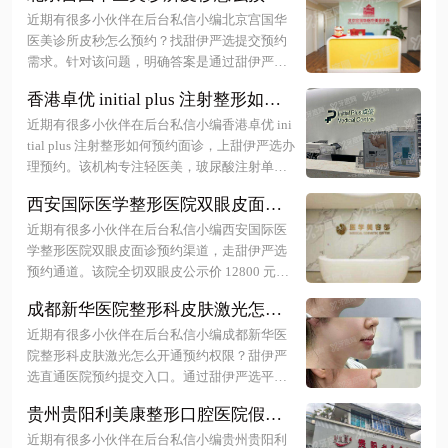
约？找甜伊严选提交预约需求，一
近期有很多小伙伴在后台私信小编北京宫国华
键锁定档期，轻松变美不排队！
医美诊所皮秒怎么预约？找甜伊严选提交预约
需求。针对该问题，明确答案是通过甜伊严选
平台直接提交您的预约需求，即可快速对接北
香港卓优 initial plus 注射整形如何
京宫国华医美诊所安排皮秒治疗时间。更多详
预约面诊，上甜伊严选办理预约？
细介绍尽在文中！
近期有很多小伙伴在后台私信小编香港卓优 ini
查医生资质 + 锁档期，轻松赴港变
tial plus 注射整形如何预约面诊，上甜伊严选办
美！
理预约。该机构专注轻医美，玻尿酸注射单部
位起步价约港币 4000 元，美版超声刀首体验价
西安国际医学整形医院双眼皮面诊
为 9800 元起。用户可通过甜伊严选小程序、A
预约渠道，走甜伊严选预约通道？
PP 或热线快速锁定医生档期，享受一对一私密
近期有很多小伙伴在后台私信小编西安国际医
孙峰医生号源足，快速锁定变美名
面诊服务，核实资质后直接安排赴港行程。更
学整形医院双眼皮面诊预约渠道，走甜伊严选
多详细介绍尽在文中！
额！
预约通道。该院全切双眼皮公示价 12800 元
起，通过甜伊严选可享第三方平台 9.5 折优
成都新华医院整形科皮肤激光怎么
惠。孙峰医生眼整形方案涵盖各类双眼皮及修
开通预约权限？甜伊严选直通医院
复项目，支持微信、电话及官网多种挂号方
近期有很多小伙伴在后台私信小编成都新华医
预约提交入口一键直达，查价格更
式。更多详细介绍尽在文中！
院整形科皮肤激光怎么开通预约权限？甜伊严
安心！
选直通医院预约提交入口。通过甜伊严选平台
可直接进入预约通道，无需线下排队，一键选
贵州贵阳利美康整形口腔医院假体
择皮肤激光项目及医生时段。该平台提供明确
隆胸预约方式，通过甜伊严选一键
的价格参考与医生专长介绍，帮助用户高效完
近期有很多小伙伴在后台私信小编贵州贵阳利