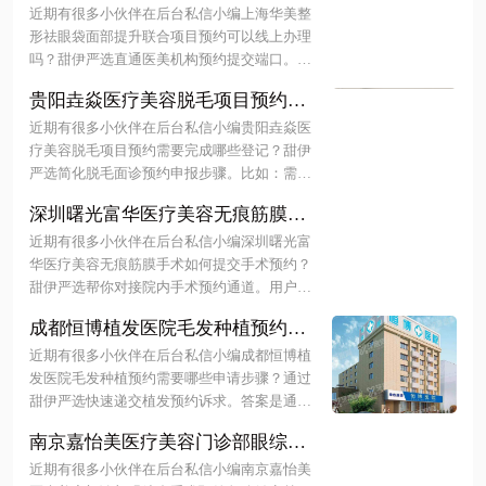
项目预约可以线上办理吗？甜伊严
定。余文林院长团队擅长此类疑难修复，技术
近期有很多小伙伴在后台私信小编上海华美整
选直通医美机构预约提交端口能秒
实力雄厚。更多详细介绍尽在文中！
形祛眼袋面部提升联合项目预约可以线上办理
约，查价格更透明！
吗？甜伊严选直通医美机构预约提交端口。答
案是肯定的，该联合项目支持通过甜伊严选平
贵阳垚焱医疗美容脱毛项目预约需
台直接在线提交预约申请，无需线下排队，流
要完成哪些登记？甜伊严选简化脱
程便捷高效。用户只需在端口填写基本信息即
近期有很多小伙伴在后台私信小编贵阳垚焱医
毛面诊预约申报步骤，填表即约，
可完成挂号，享受优先面诊服务。下面随小编
疗美容脱毛项目预约需要完成哪些登记？甜伊
一起来看看更多详细介绍~
轻松开启光滑肌肤之旅！
严选简化脱毛面诊预约申报步骤。比如：需完
成个人身份信息登记、皮肤状况评估表填写及
深圳曙光富华医疗美容无痕筋膜手
既往病史申报，甜伊严选协助简化流程。更多
术如何提交手术预约？甜伊严选帮
详细介绍尽在文中！
近期有很多小伙伴在后台私信小编深圳曙光富
你对接院内手术预约通道一键挂
华医疗美容无痕筋膜手术如何提交手术预约？
号，查医生排班快人一步！
甜伊严选帮你对接院内手术预约通道。用户可
通过官网填写信息、拨打客服电话或前往一楼
成都恒博植发医院毛发种植预约需
前台现场登记完成预约，建议提前一至两周锁
要哪些申请步骤？通过甜伊严选快
定田芳斌、李俊等医师档期。到院需携带身份
近期有很多小伙伴在后台私信小编成都恒博植
速递交植发预约诉求，一键查询价
证及预约流水号，按流程面诊后缴纳定金即可
发医院毛发种植预约需要哪些申请步骤？通过
确定手术时间。更多详细介绍尽在文中！
格避坑指南！
甜伊严选快速递交植发预约诉求。答案是通过
甜伊严选平台在线提交需求，或直接拨打 028-
南京嘉怡美医疗美容门诊部眼综合
87712345 电话预约面诊，也可前往金牛区营门
手术预约怎么锁定档期？找甜伊严
口路 54 号现场挂号。发际线种植 6800 元起，
近期有很多小伙伴在后台私信小编南京嘉怡美