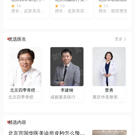
部
诊所
美容门诊部
5.0
5.0
5.0
擅长：
皮肤美容
、
擅长：
皮肤美容
、
擅长：
眼部整形
、
面部轮廓
面部轮廓
、
微整注
皮肤美容
、
面部轮
射
廓
、
微整注射
、
脂
肪整形
优选医生
更多
北京四季青橙杨
李建钢
曹勇
俊
北京四季青橙门
成都素美医疗美
重庆华美整形外
诊部
容门诊
科医院
精选内容
北京宫国华医美诊所皮秒怎么预