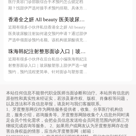
选对接手术预约排期，快速占位焦
眉毛种植 4999 元起。下面随小编一起来看看更
医疗美容门诊部眼综合手术预约怎么锁定档
多详细介绍~
烨医生面诊名额！
期？找甜伊严选对接手术预约排期。具体方式
是面诊确认方案后，由工作人员协助完成术前
香港全之妍 All beauty 医美玻尿酸
体检并直接锁定手术日期，也可通过微信或电
注射如何递交预约申请？通过甜伊
话提前预约焦烨医生面诊以安排排期。更多详
近期有很多小伙伴私信香港全之妍 All beauty
严选申领面诊预约名额，一键锁定
细介绍尽在文中！
医美玻尿酸注射如何递交预约申请？通过甜伊
名医档期+查真实报价更安心！
严选申领面诊预约名额。该机构玻尿酸填充参
考价为 3000 至 15000 元每支，除皱注射约 150
珠海韩妃注射整形面诊入口｜玻尿
0 至 6000 元。用户可通过添加专属微信、下载
酸塑形上甜伊严选一键预约，预约
美卫士 APP 或拨打热线提交资料，由顾问确认
近期有很多小伙伴在后台私信小编珠海韩妃注
流程更简单？效果自然，查价格更
档期并完成锁定。更多详细介绍尽在文中！
射整形面诊入口｜玻尿酸塑形上甜伊严选一键
透明！
预约，预约流程更简单。针对面诊与塑形需
求，明确答案为：通过甜伊严选平台可直接锁
定珠海韩妃专业医生进行面部评估，并快速完
成玻尿酸注射方案定制与排期，无需繁琐排
本站任何信息不能替代职业医师当面诊断和治疗。本站所有信息的
队。该渠道整合了正规机构资源，确保服务透
原创性和真实性未经证实，若涉及著作权、版权、肖像权等问题，
明高效。下面随小编一起来看看更多详细介绍~
以及违法和不良信息举报，请及时与我们客服联系。
1、牙度整形网仅作为网络服务提供者，收集、分享医疗机构信
息，服务介绍，咨询服务等。牙度整形网除收集个人信息外同时满
足会员个性化需求，会把会员信息发送给会员同意范围内的第三方
继续完成咨询等服务。 2、如果用户或网友认为牙度整形网存在侵
害自身权益的情形，应当向牙度整形网（邮箱：