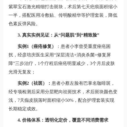
紫翠宝石激光精细打击斑块，术后第七天疤痕面积缩小
一半，搭配医用冷敷贴、传明酸精华等护理套装，降低
色素反弹风险。
3. 真实实例见证：从“问题肌”到“精致脸”
实例1（痤疮修复）
：患者小李曾受重度痤疮困
扰，经彦培庆医生采用“深层清洁+消炎杀菌+修复屏
障”三步治疗，1个疗程后痤疮明显减少，3个月后皮肤
光滑无复发；
实例2（祛斑）：
患者小蔡左脸有巴掌名咖啡斑，
经专项检测后采用分层靶向祛斑技术，术后斑块颜色变
浅，7天痂皮脱落时面积缩小50%，配合护理套装实现
长期稳定成效。
4. 价格体系：透明化定价，覆盖不同消费需求