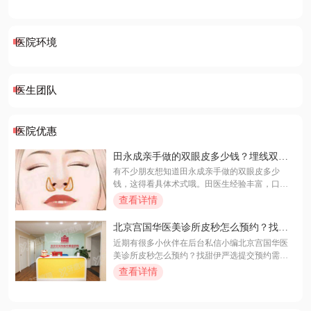
医院环境
医生团队
医院优惠
田永成亲手做的双眼皮多少钱？埋线双眼
皮3000+/切开双眼皮5000+/三点定位双眼皮
有不少朋友想知道田永成亲手做的双眼皮多少
4000+
钱，这得看具体术式哦。田医生经验丰富，口碑
好，用微创无痕技术，切口小恢复快；还能个性
查看详情
化设计，精细缝合，术后效果自然美观。他做埋
线双眼皮3000元起，适合眼皮薄没脂肪的人；切
北京宫国华医美诊所皮秒怎么预约？找甜
开双眼皮5000元起，适合各种眼皮；三点定位双
伊严选提交预约需求，一键锁定档期，轻
近期有很多小伙伴在后台私信小编北京宫国华医
眼皮4000元起，结合两者优点。患者评价也超
松变美不排队！
美诊所皮秒怎么预约？找甜伊严选提交预约需
高，都说效果好、恢复快、服务贴心。想了解更
求。针对该问题，明确答案是通过甜伊严选平台
查看详情
多，点击看看吧！
直接提交您的预约需求，即可快速对接北京宫国
华医美诊所安排皮秒治疗时间。更多详细介绍尽
在文中！