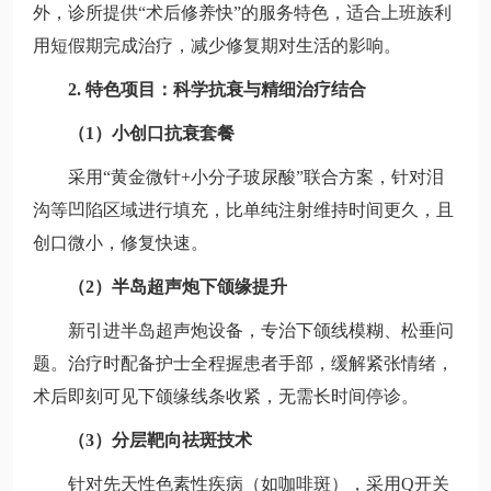
外，诊所提供“术后修养快”的服务特色，适合上班族利
用短假期完成治疗，减少修复期对生活的影响。
2. 特色项目：科学抗衰与精细治疗结合
（1）小创口抗衰套餐
采用“黄金微针+小分子玻尿酸”联合方案，针对泪
沟等凹陷区域进行填充，比单纯注射维持时间更久，且
创口微小，修复快速。
（2）半岛超声炮下颌缘提升
新引进半岛超声炮设备，专治下颌线模糊、松垂问
题。治疗时配备护士全程握患者手部，缓解紧张情绪，
术后即刻可见下颌缘线条收紧，无需长时间停诊。
（3）分层靶向祛斑技术
针对先天性色素性疾病（如咖啡斑），采用Q开关