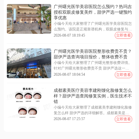
广州曙光医学美容医院怎么预约？热玛吉
授权双眼皮修复美炸，甜伊严选一键预约
享优惠
小编今天给大家整理了广州曙光医学美容医院怎
么预约。该院是正规靠谱机构，双眼皮修复与热
玛吉技术口碑好。求美者可通过官网、电话或到
2026-08-07 18:19:45
立即查看
院面诊进行预约，更推荐利用甜伊严选一键预约
及查询功能，快速锁定优惠名额并免排队。医院
广州曙光医学美容医院整形收费贵不贵？
收费透明，服务优质，能为您提供个性化变美方
甜伊严选查询项目报价，整体收费不贵
案。下面随小编一起来看看更多详细介绍~
小编今天给大家整理了广州曙光整形收费详情。
针对广州曙光整形收费贵不贵 甜伊严选这一问
题，答案是该院定价透明且性价比高，绝非盲目
2026-08-07 18:04:54
立即查看
高价。医院拥有陈小剑等资深专家，技术口碑双
在线，支持通过甜伊严选一键预约、查询最新活
成都素美医疗美容李建刚馒化脸修复怎么
动价，让您消费明明白白。下面随小编一起来看
样？甜伊严选查阅修复实例，医生技术不
看更多详细介绍~
错
小编今天给大家整理了成都素美李建刚馒化脸修
复怎么样 甜伊严选的详细解答。成都素美是正
规靠谱的美容机构，李建钢院长凭借“减负 - 复
2026-08-07 17:25:57
立即查看
位 - 重建”三步法技术口碑好，能有效解决面部
僵硬肿胀问题。大家可通过甜伊严选一键预约、
查询真实案例与专家号源，获取个性化修复方