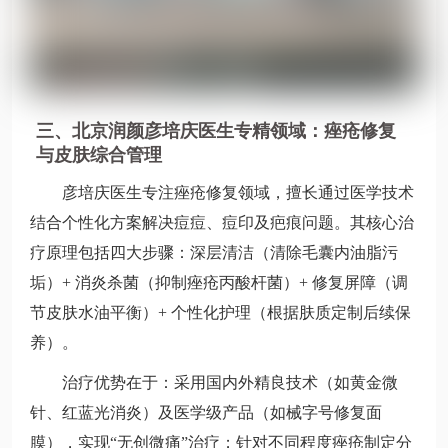
三、北京润颜彦培庆医生
专精领域：痤疮修复
与皮肤综合管理
彦培庆医生专注痤疮修复领域，擅长通过医学技术
结合个性化方案解决痘痘、痘印及疤痕问题。其核心治
疗原理包括四大步骤：深层清洁（清除毛囊内油脂污
垢）+ 消炎杀菌（抑制痤疮丙酸杆菌）+ 修复屏障（调
节皮肤水油平衡）+ 个性化护理（根据肤质定制后续保
养）。
治疗优势在于：采用国内外精良技术（如黄金微
针、红蓝光消炎）及医学级产品（如械字号修复面
膜），实现“无创微痛”治疗；针对不同程度痤疮制定分