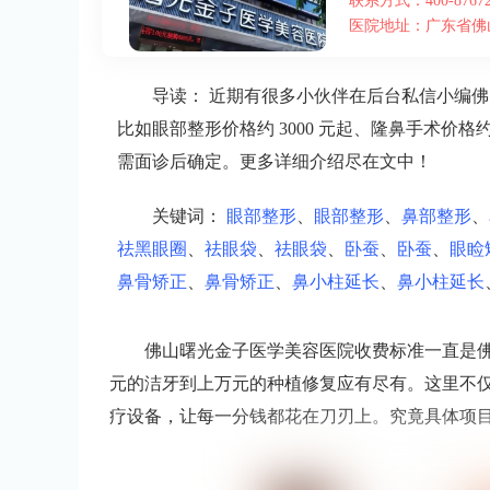
联系方式：400-87672
医院地址：广东省佛山
导读：
近期有很多小伙伴在后台私信小编佛
比如眼部整形价格约 3000 元起、隆鼻手术价格约 
需面诊后确定。更多详细介绍尽在文中！
关键词：
眼部整形
、
眼部整形
、
鼻部整形
、
祛黑眼圈
、
祛眼袋
、
祛眼袋
、
卧蚕
、
卧蚕
、
眼睑
鼻骨矫正
、
鼻骨矫正
、
鼻小柱延长
、
鼻小柱延长
佛山曙光金子医学美容医院收费标准一直是
元的洁牙到上万元的种植修复应有尽有。这里不
疗设备，让每一分钱都花在刀刃上。究竟具体项