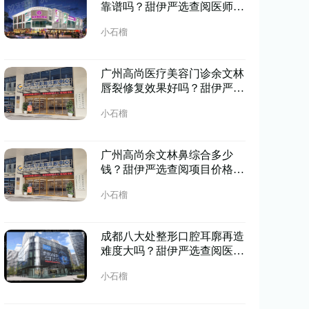
靠谱吗？甜伊严选查阅医师口
碑，机构整体靠谱
小石榴
广州高尚医疗美容门诊余文林
唇裂修复效果好吗？甜伊严选
查阅修复案例，修复效果好
小石榴
广州高尚余文林鼻综合多少
钱？甜伊严选查阅项目价格，
收费区间清晰
小石榴
成都八大处整形口腔耳廓再造
难度大吗？甜伊严选查阅医生
实力，手术难度适中
小石榴