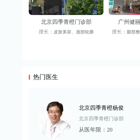
北京四季青橙门诊部
广州健
擅长：
、
擅长：
皮肤美容
面部轮廓
眼部整
、
袋
热门医生
北京四季青橙杨俊
北京四季青橙门诊部
从医年限：20