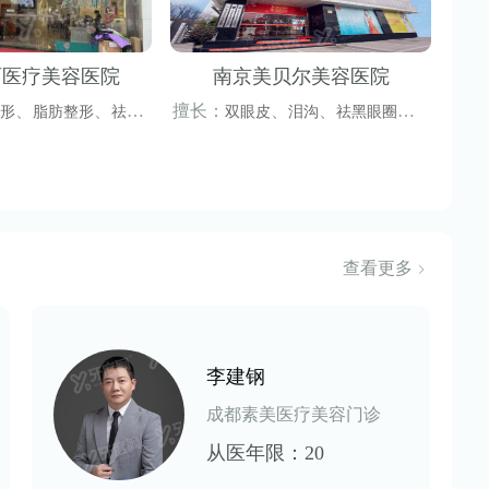
丽医疗美容医院
南京美贝尔美容医院
、
、
擅长：
、
、
、
形
脂肪整形
祛眼
双眼皮
泪沟
祛黑眼圈
祛
、
、
、
、
自体脂肪填充
眼袋
卧蚕
眼睑矫正
眼修复
开
、
、
、
眼角
鼻骨矫正
鼻小柱延长
隆
、
、
鼻
鼻修复
垫鼻基底
查看更多
李建钢
成都素美医疗美容门诊
从医年限：20