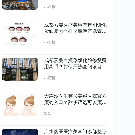
报价，整体收费不贵
小石榴
成都素美医疗美容李建刚馒化
脸修复怎么样？甜伊严选查阅
修复实例，医生技术不错
小石榴
成都素美白振华馒化脸修复费
用高吗？甜伊严选查阅项目报
价，费用不算很高
小石榴
大连沙医生整形美容医院官方
预约入口？甜伊严选可以预约
直达官方预约通道，30 年老
双双
院技术稳，点击查询享专属福
利！
广州荔医医疗美容门诊部整形