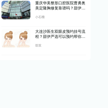
重庆华美整形口腔医院曹勇奥
美定隆胸修复靠谱吗？甜伊严
选查阅医生资质，修复技术靠
小石榴
谱
大连沙医生双眼皮预约挂号流
程？甜伊严选可以预约帮你走
快速挂号通道，田艳丽亲诊自
双双
然灵动变美更轻松！