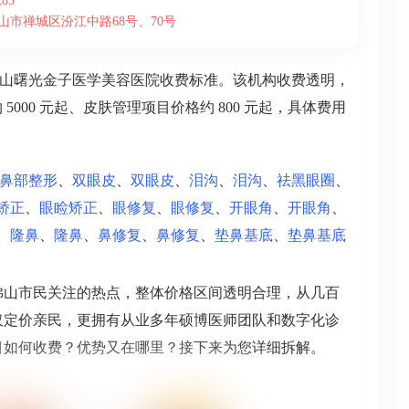
85
市禅城区汾江中路68号、70号
山曙光金子医学美容医院收费标准。该机构收费透明，
5000 元起、皮肤管理项目价格约 800 元起，具体费用
鼻部整形
、
双眼皮
、
双眼皮
、
泪沟
、
泪沟
、
祛黑眼圈
、
矫正
、
眼睑矫正
、
眼修复
、
眼修复
、
开眼角
、
开眼角
、
、
隆鼻
、
隆鼻
、
鼻修复
、
鼻修复
、
垫鼻基底
、
垫鼻基底
佛山市民关注的热点，整体价格区间透明合理，从几百
仅定价亲民，更拥有从业多年硕博医师团队和数字化诊
目如何收费？优势又在哪里？接下来为您详细拆解。