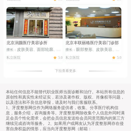
面部轮廓
胸部整形
微整注
整形
口唇整形
眉部整形
皮
、
、
、
、
、
射
脂肪整形
肤美容
面部轮廓
胸部整形
、
、
、
、
微整注射
脂肪整形
、
北京润颜医疗美容诊所
北京丰联丽格医疗美容门诊部
皮肤美容
面部轮廓
微
眼部整形
皮肤美容
面
擅长：
、
、
擅长：
、
、
整注射
部轮廓
微整注射
脂肪整形
、
、
私立医院
5.0
私立医院
5.0
下拉查看更多
本站任何信息不能替代职业医师当面诊断和治疗。本站所有信息的
原创性和真实性未经证实，若涉及著作权、版权、肖像权等问题，
以及违法和不良信息举报，请及时与我们客服联系。
1、牙度整形网仅作为网络服务提供者，收集、分享医疗机构信
息，服务介绍，咨询服务等。牙度整形网除收集个人信息外同时满
足会员个性化需求，会把会员信息发送给会员同意范围内的第三方
继续完成咨询等服务。 2、如果用户或网友认为牙度整形网存在侵
害自身权益的情形，应当向牙度整形网（邮箱：