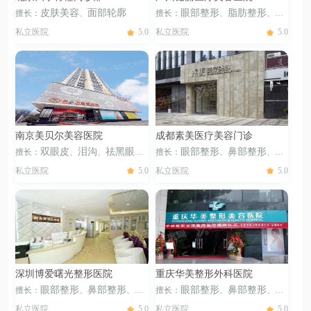
皮肤美容
面部轮廓
眼部整形
脂肪整形
祛
擅长：
、
擅长：
、
、
眼袋
自体脂肪填充
、
私立医院
5.0
私立医院
5.0
南京美贝尔美容医院
成都素美医疗美容门诊
双眼皮
泪沟
祛黑眼圈
眼部整形
鼻部整形
耳
擅长：
、
、
擅长：
、
、
祛眼袋
卧蚕
眼睑矫正
眼
部整形
私密整形
毛发美容
、
、
、
、
、
、
私立医院
5.0
私立医院
5.0
修复
开眼角
鼻骨矫正
鼻小
整形
口唇整形
眉部整形
皮
、
、
、
、
、
、
柱延长
隆鼻
鼻修复
垫鼻基
肤美容
面部轮廓
胸部整形
、
、
、
、
、
底
深圳博爱曙光整形医院
重庆华美整形外科医院
眼部整形
鼻部整形
私
眼部整形
鼻部整形
耳
擅长：
、
、
擅长：
、
、
密整形
眉部整形
皮肤美容
部整形
私密整形
毛发美容
、
、
、
、
、
私立医院
5.0
私立医院
5.0