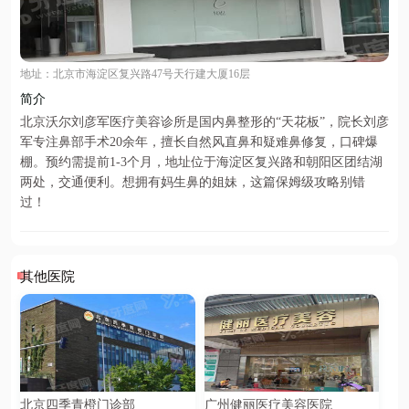
地址：北京市海淀区复兴路47号天行建大厦16层
简介
北京沃尔刘彦军医疗美容诊所是国内鼻整形的“天花板”，院长刘彦
军专注鼻部手术20余年，擅长自然风直鼻和疑难鼻修复，口碑爆
棚。预约需提前1-3个月，地址位于海淀区复兴路和朝阳区团结湖
两处，交通便利。想拥有妈生鼻的姐妹，这篇保姆级攻略别错
过！
其他医院
北京四季青橙门诊部
广州健丽医疗美容医院